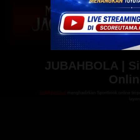
JUBAHBOLA | Si
Onlin
JUBAHBOLA
menghadirkan Sportbook online terpe
layan